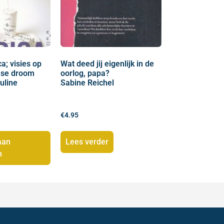
a; visies op
Wat deed jij eigenlijk in de
nse droom
oorlog, papa?
uline
Sabine Reichel
€
4.95
aan
Lees verder
n