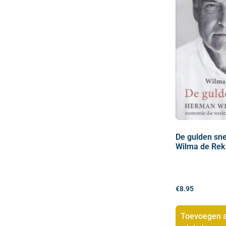
De gulden sn
Wilma de Rek
€
8.95
Toevoegen 