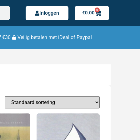
0
Inloggen
€
0.00
f €30
Veilig betalen met iDeal of Paypal