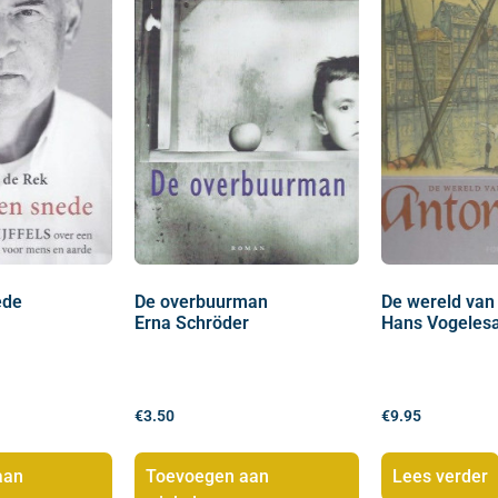
ede
De overbuurman
De wereld van
Erna Schröder
Hans Vogeles
€
3.50
€
9.95
aan
Toevoegen aan
Lees verder