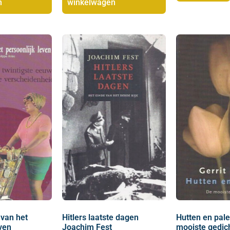
n
winkelwagen
van het
Hitlers laatste dagen
Hutten en pale
ven
Joachim Fest
mooiste gedic