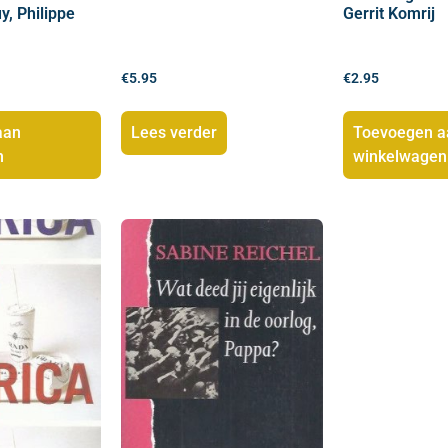
, Philippe
Gerrit Komrij
€
5.95
€
2.95
aan
Lees verder
Toevoegen a
n
winkelwagen