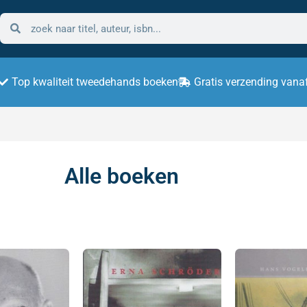
Top kwaliteit tweedehands boeken
Gratis verzending vana
Alle boeken