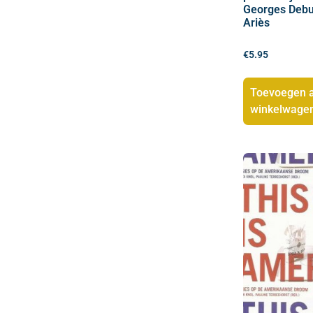
Georges Debuy
Ariès
€
5.95
Toevoegen 
winkelwage