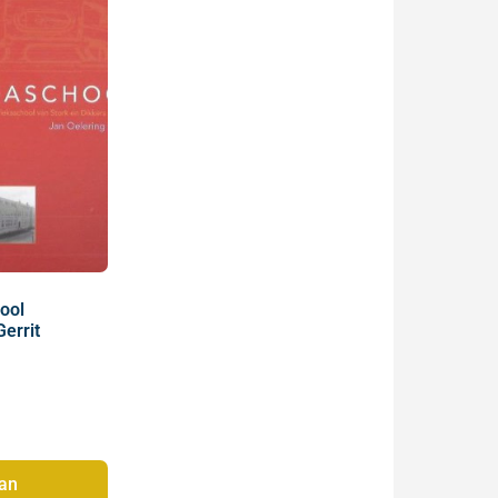
ool
Gerrit
an