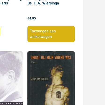
 arts
Ds. H.A. Wiersinga
€
4.95
Toevoegen aan
winkelwagen