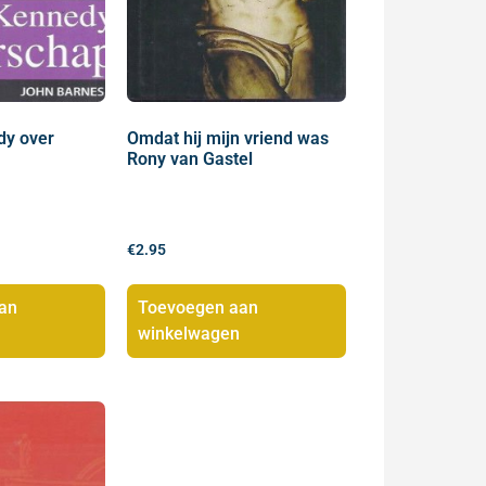
dy over
Omdat hij mijn vriend was
Rony van Gastel
€
2.95
an
Toevoegen aan
winkelwagen