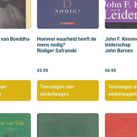
e van Boeddha
Hoeveel waarheid heeft de
John F. Kenne
mens nodig?
leiderschap
Rüdiger Safranski
John Barnes
€
5.95
€
6.95
aan
Toevoegen aan
Toevoegen a
n
winkelwagen
winkelwagen