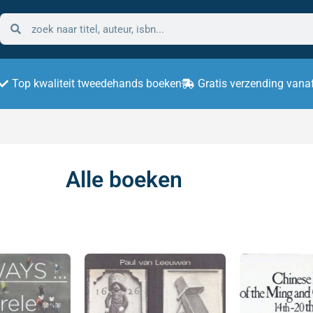
Top kwaliteit tweedehands boeken
Gratis verzending vana
Alle boeken