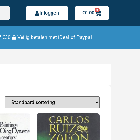
0
Inloggen
€
0.00
f €30
Veilig betalen met iDeal of Paypal