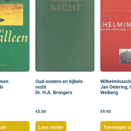
leen
Oud-oosters en bijbels
Wilhelminasch
ls
recht
Jan Oelering, 
Dr. H.A. Brongers
Welberg
€
5.00
€
9.95
aan
Lees verder
Toevoegen a