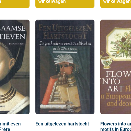
n
winkelwagen
winkelwagen
rimitieven
Een uitgelezen hartstocht
Flowers into ar
Frère
motifs in Euro