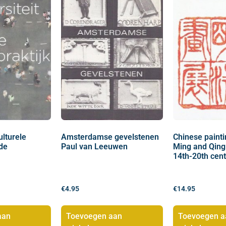
lturele
Amsterdamse gevelstenen
Chinese painti
 de
Paul van Leeuwen
Ming and Qing
14th-20th cen
€
4.95
€
14.95
aan
Toevoegen aan
Toevoegen a