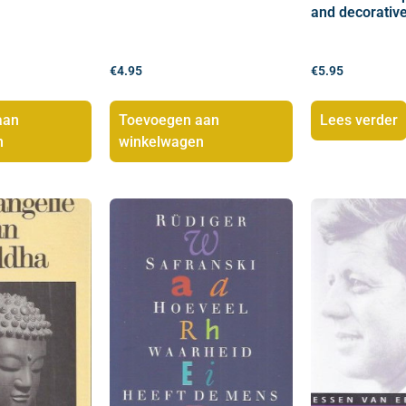
and decorative
€
4.95
€
5.95
aan
Toevoegen aan
Lees verder
n
winkelwagen