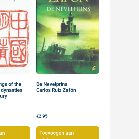
ngs of the
De Nevelprins
 dynasties
Carlos Ruiz Zafón
tury
€
2.95
an
Toevoegen aan