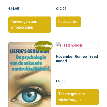
€
14.95
€
12.95
Toevoegen aan
Lees verder
winkelwagen
Aanbieding!
November Romeo Treed
nader!
€
5.00
Toevoegen aan
winkelwagen