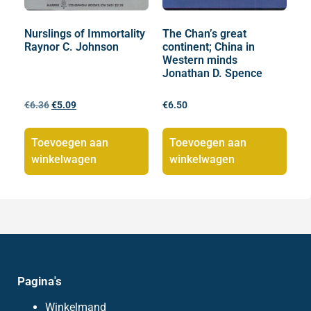
Nurslings of Immortality
The Chan’s great
Raynor C. Johnson
continent; China in
Western minds
Jonathan D. Spence
€
6.36
€
5.09
€
6.50
Toevoegen aan
Toevoegen aan
winkelwagen
winkelwagen
Pagina's
Winkelmand