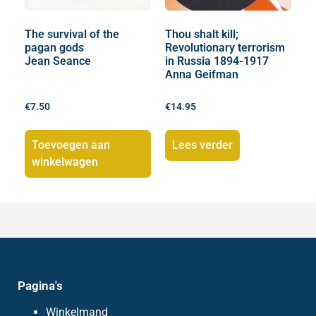
The survival of the
Thou shalt kill;
pagan gods
Revolutionary terrorism
Jean Seance
in Russia 1894-1917
Anna Geifman
€
7.50
€
14.95
Toevoegen aan
Lees verder
winkelwagen
Pagina's
Winkelmand