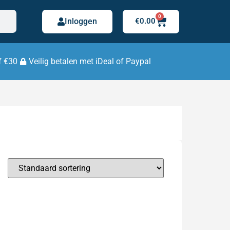
0
Inloggen
€
0.00
f €30
Veilig betalen met iDeal of Paypal