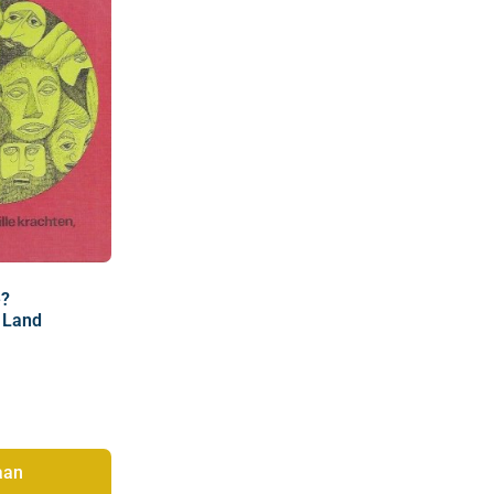
e?
 Land
aan