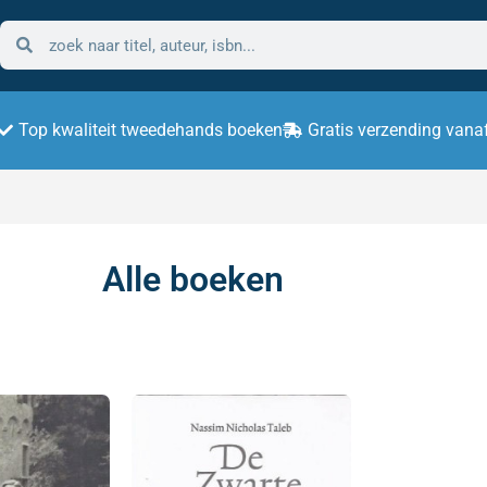
Top kwaliteit tweedehands boeken
Gratis verzending vana
Alle boeken