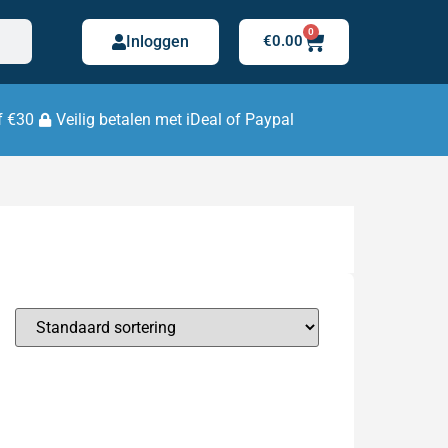
0
Inloggen
€
0.00
f €30
Veilig betalen met iDeal of Paypal