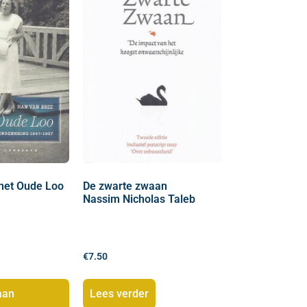
het Oude Loo
De zwarte zwaan
Nassim Nicholas Taleb
€
7.50
aan
Lees verder