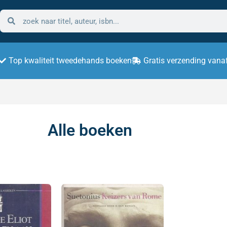
Top kwaliteit tweedehands boeken
Gratis verzending vana
Alle boeken