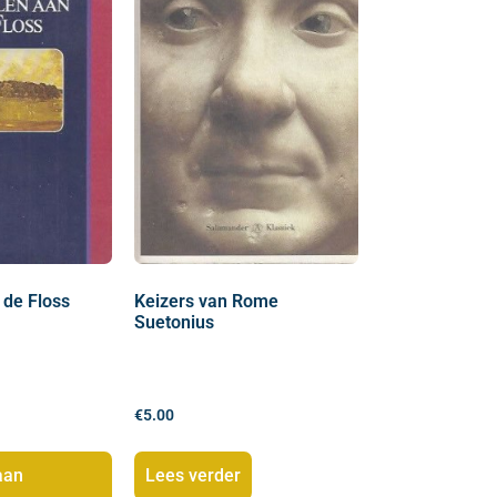
 de Floss
Keizers van Rome
Suetonius
€
5.00
aan
Lees verder