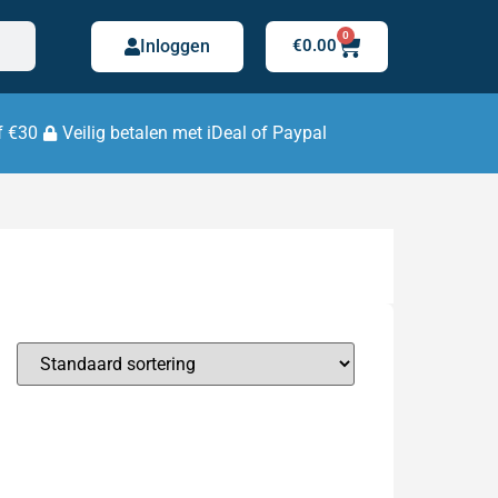
0
Inloggen
€
0.00
f €30
Veilig betalen met iDeal of Paypal