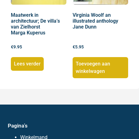
Maatwerk in
Virginia Woolf an
architectuur; De villa’s
illustrated anthology
van Zielhorst
Jane Dunn
Marga Kuperus
€
9.95
€
5.95
Lees verder
Toevoegen aan
winkelwagen
Pagina's
Winkelmand