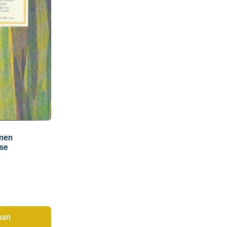
nen
se
aan