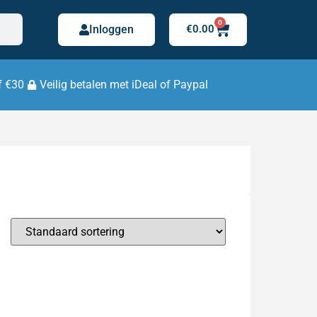
0
Inloggen
€
0.00
f €30
Veilig betalen met iDeal of Paypal