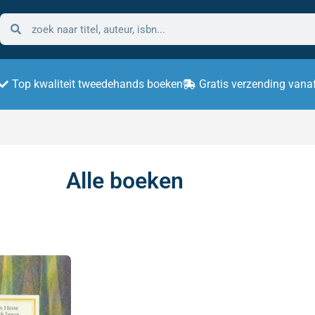
Top kwaliteit tweedehands boeken
Gratis verzending vana
Alle boeken