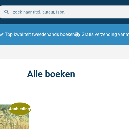
Top kwaliteit tweedehands boeken
Gratis verzending vana
Alle boeken
Aanbieding!