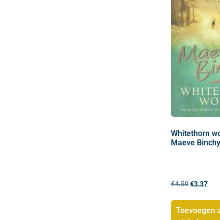
Whitethorn w
Maeve Binch
€
4.50
€
3.37
Toevoegen 