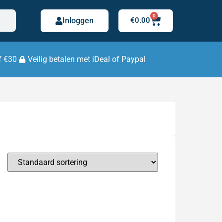
0
Inloggen
€
0.00
f €30
Veilig betalen met iDeal of Paypal