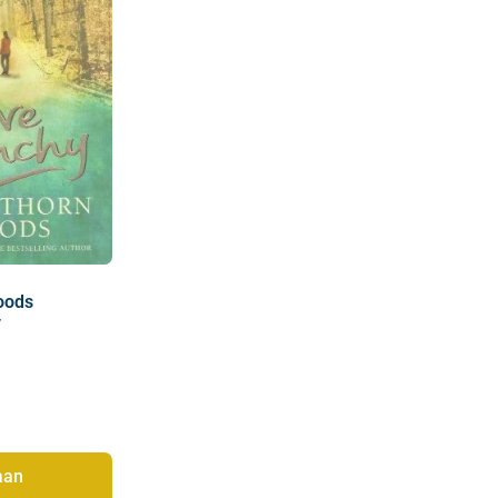
oods
y
aan