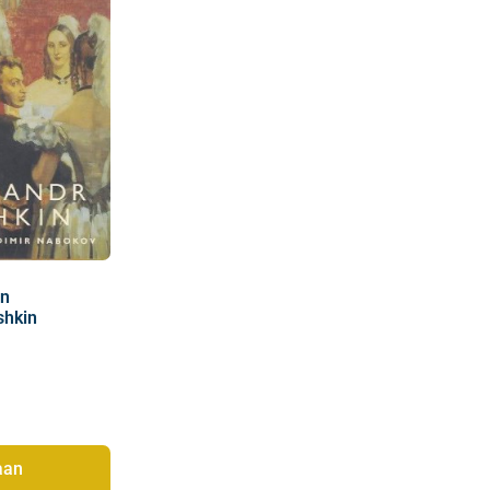
in
shkin
aan