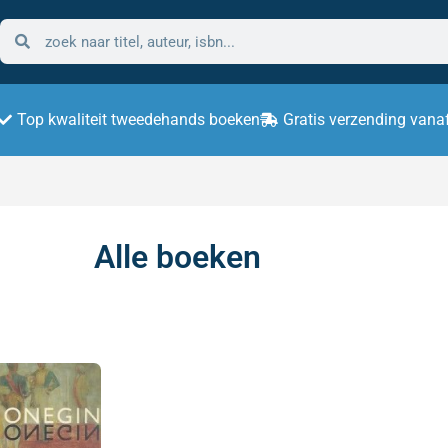
Top kwaliteit tweedehands boeken
Gratis verzending vana
Alle boeken