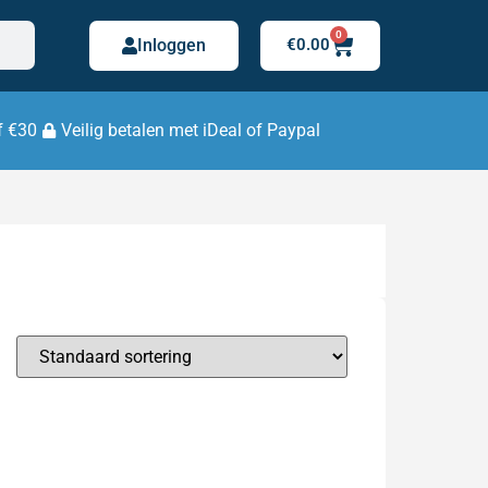
0
Inloggen
€
0.00
f €30
Veilig betalen met iDeal of Paypal