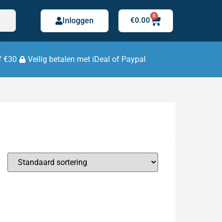
0
Inloggen
€
0.00
f €30
Veilig betalen met iDeal of Paypal