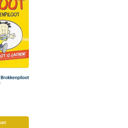
 Brokkenpiloot
e
aan