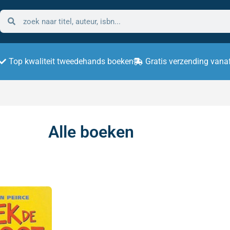
Top kwaliteit tweedehands boeken
Gratis verzending vana
Alle boeken