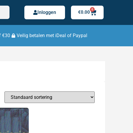
0
Inloggen
€
0.00
f €30
Veilig betalen met iDeal of Paypal