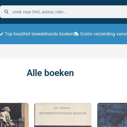
Top kwaliteit tweedehands boeken
Gratis verzending vana
Alle boeken