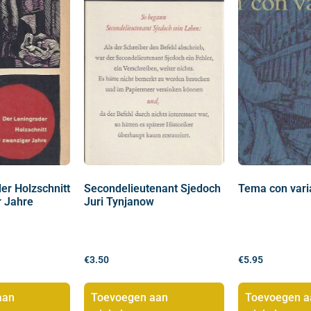
er Holzschnitt
Secondelieutenant Sjedoch
Tema con vari
r Jahre
Juri Tynjanow
€
3.50
€
5.95
aan
Toevoegen aan
Toevoegen a