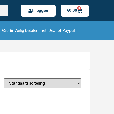
0
Inloggen
€
0.00
f €30
Veilig betalen met iDeal of Paypal