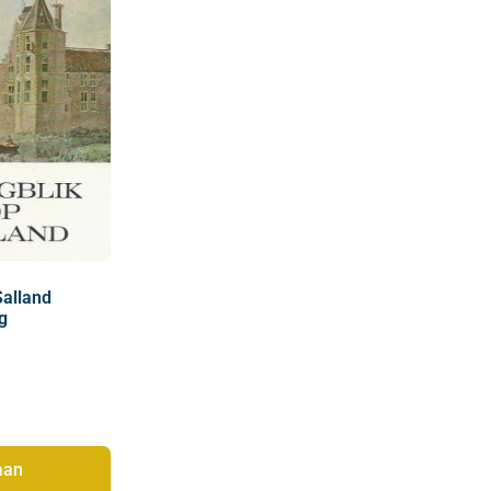
Salland
g
aan