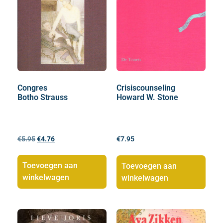
Congres
Crisiscounseling
Botho Strauss
Howard W. Stone
€
5.95
€
4.76
€
7.95
Toevoegen aan
Toevoegen aan
winkelwagen
winkelwagen