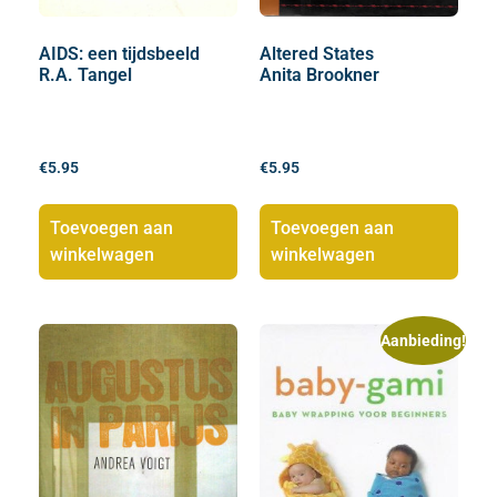
AIDS: een tijdsbeeld
Altered States
R.A. Tangel
Anita Brookner
€
5.95
€
5.95
Toevoegen aan
Toevoegen aan
winkelwagen
winkelwagen
Aanbieding!