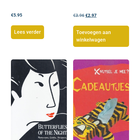
€
5.95
€
3.96
€
2.97
Lees verder
Toevoegen aan
winkelwagen