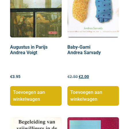
Augustus in Parijs
Baby-Gami
Andrea Voigt
Andrea Sarvady
€
3.95
€
2.50
€
2.00
Toevoegen aan
Toevoegen aan
winkelwagen
winkelwagen