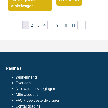
Toevoegen aan
Lees verder
winkelwagen
1
2
3
4
…
9
10
11
→
Pagina's
Winkelmand
Over ons
Nieuwste toevoegingen
Mijn account
FAQ / Veelgestelde vragen
Contactpagina