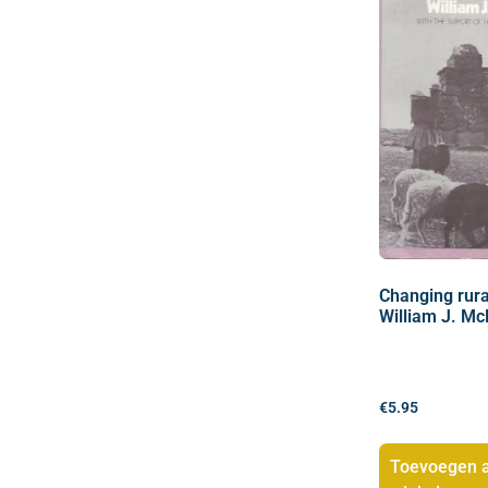
Changing rura
William J. M
€
5.95
Toevoegen 