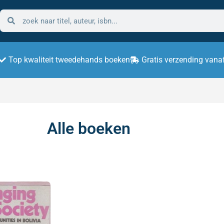
Top kwaliteit tweedehands boeken
Gratis verzending vana
Alle boeken