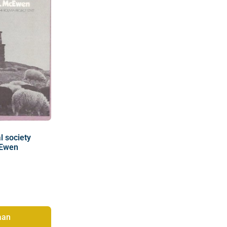
l society
cEwen
aan