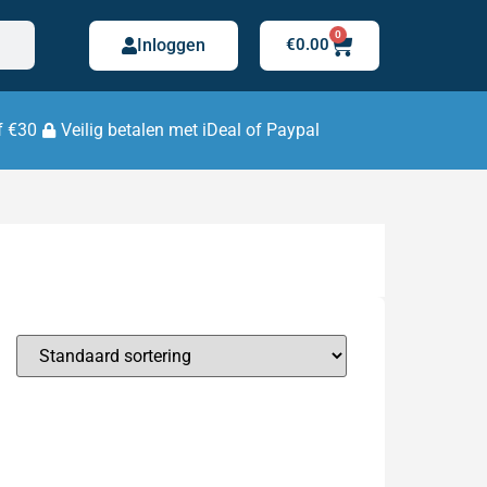
0
Inloggen
€
0.00
f €30
Veilig betalen met iDeal of Paypal