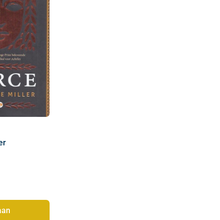
er
aan