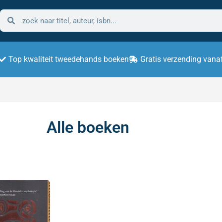
Top kwaliteit tweedehands boeken
Gratis verzending vana
Alle boeken