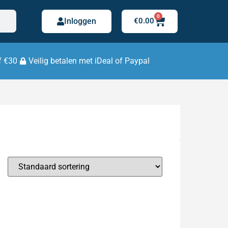
0
Inloggen
€
0.00
f €30
Veilig betalen met iDeal of Paypal