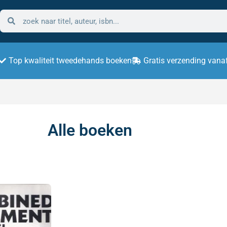
Top kwaliteit tweedehands boeken
Gratis verzending vana
Alle boeken