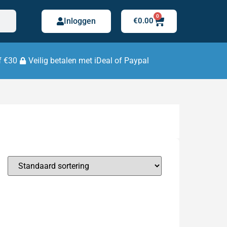
0
Inloggen
€
0.00
f €30
Veilig betalen met iDeal of Paypal