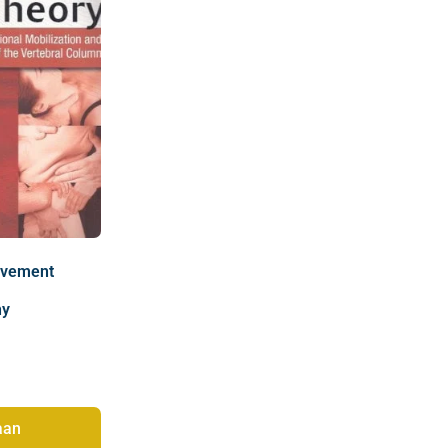
vement
hy
aan