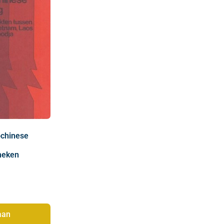
ochinese
neken
aan