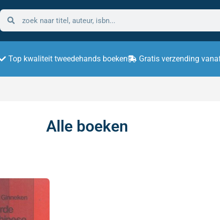
Top kwaliteit tweedehands boeken
Gratis verzending vana
Alle boeken