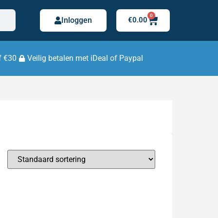
0
Inloggen
€
0.00
f €30
Veilig betalen met iDeal of Paypal