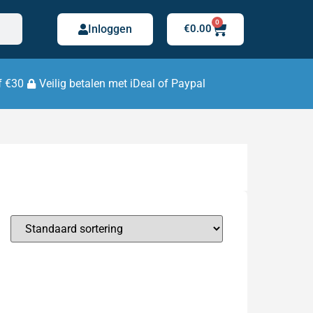
0
Inloggen
€
0.00
f €30
Veilig betalen met iDeal of Paypal