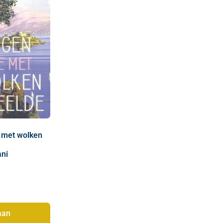
 met wolken
ani
aan