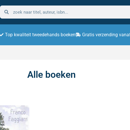
Top kwaliteit tweedehands boeken
Gratis verzending vana
Alle boeken