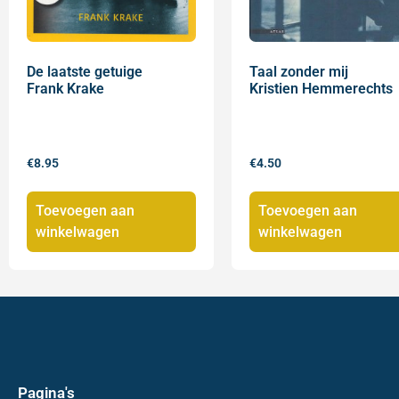
De laatste getuige
Taal zonder mij
Frank Krake
Kristien Hemmerechts
€
8.95
€
4.50
Toevoegen aan
Toevoegen aan
winkelwagen
winkelwagen
Pagina's