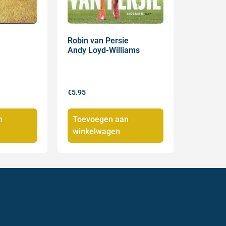
Robin van Persie
Andy Loyd-Williams
€
5.95
n
Toevoegen aan
winkelwagen