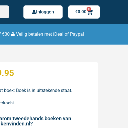
0
Inloggen
€
0.00
f €30
Veilig betalen met iDeal of Paypal
9.95
t boek: Boek is in uitstekende staat.
verkocht
arom tweedehands boeken van
kenvinden.nl?