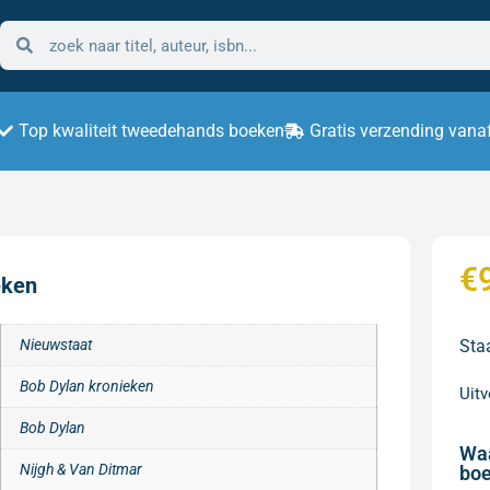
Top kwaliteit tweedehands boeken
Gratis verzending vana
€
eken
Nieuwstaat
Staa
Bob Dylan kronieken
Uit
Bob Dylan
Wa
Nijgh & Van Ditmar
boe