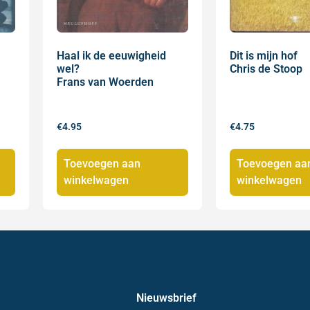
Haal ik de eeuwigheid
Dit is mijn hof
wel?
Chris de Stoop
Frans van Woerden
€
4.95
€
4.75
Toevoegen aan
Toevoegen aa
winkelwagen
winkelwagen
Nieuwsbrief