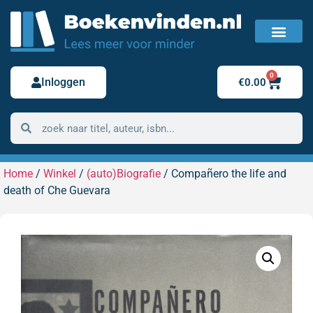
FAQ / Veelgestelde vragen
Bestelling retour
0
Inloggen
€
0.00
Home
/
Winkel
/
(auto)Biografie
/ Compañero the life and
death of Che Guevara