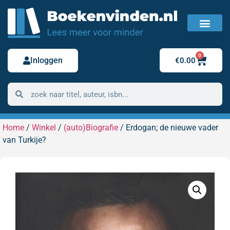
FAQ / Veelgestelde vragen
Bestelling retour
0
Inloggen
€
0.00
Home
/
Winkel
/
(auto)Biografie
/ Erdogan; de nieuwe vader
van Turkije?