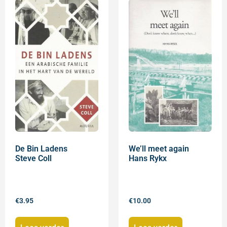
De Bin Ladens
We’ll meet again
Steve Coll
Hans Rykx
€
3.95
€
10.00