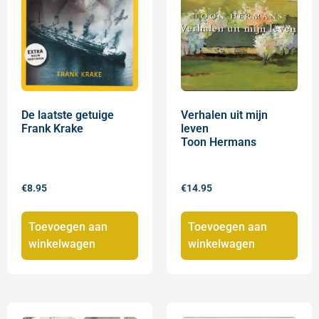
De laatste getuige
Verhalen uit mijn
Frank Krake
leven
Toon Hermans
€
8.95
€
14.95
Toevoegen aan
Toevoegen aan
winkelwagen
winkelwagen