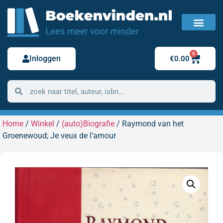
FAQ / Veelgestelde vragen
Bestelling retour
0
Inloggen
€
0.00
Home
/
Winkel
/
(auto)Biografie
/ Raymond van het
Groenewoud; Je veux de l’amour