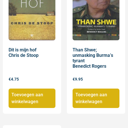
Dit is mijn hof
Than Shwe;
Chris de Stoop
unmasking Burma’s
tyrant
Benedict Rogers
€
4.75
€
9.95
Toevoegen aan
Toevoegen aan
winkelwagen
winkelwagen