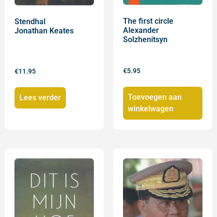
The first circle
Stendhal
Alexander
Jonathan Keates
Solzhenitsyn
€
5.95
€
11.95
Toevoegen aan
Lees verder
winkelwagen