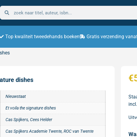
Top kwaliteit tweedehands boeken
Gratis verzending vana
ishes
€
nature dishes
Nieuwstaat
Sta
incl
Et voila the signature dishes
Uit
Cas Spijkers, Cees Helder
Cas Spijkers Academie Twente, ROC van Twente
Wa