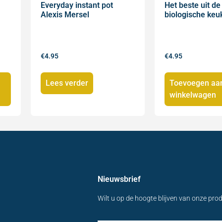
Everyday instant pot
Het beste uit de
Alexis Mersel
biologische keu
€
4.95
€
4.95
Lees verder
Toevoegen aa
winkelwagen
Nieuwsbrief
Wilt u op de hoogte blijven van onze pro