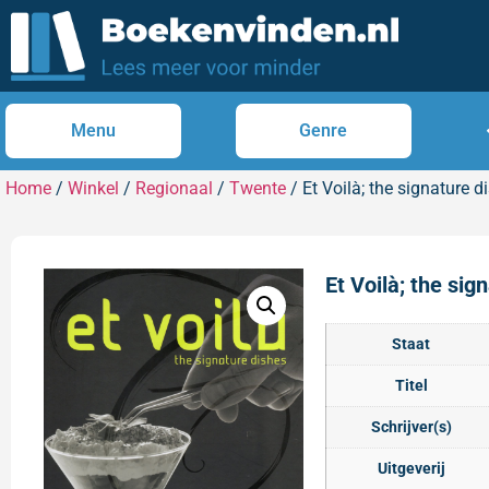
Menu
Genre
Home
/
Winkel
/
Regionaal
/
Twente
/ Et Voilà; the signature d
Et Voilà; the sig
Staat
Titel
Schrijver(s)
Uitgeverij