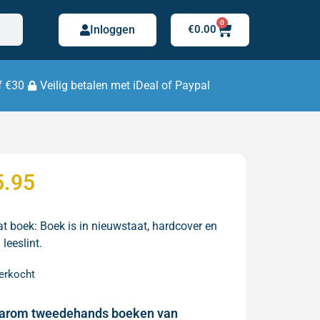
0
Inloggen
€
0.00
f €30
Veilig betalen met iDeal of Paypal
5.95
at boek: Boek is in nieuwstaat, hardcover en
. leeslint.
verkocht
arom tweedehands boeken van