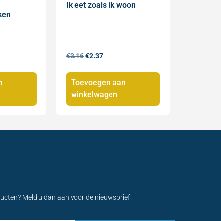
Ik eet zoals ik woon
ken
€
3.16
€
2.37
n
Toevoegen aan
winkelwagen
ducten? Meld u dan aan voor de nieuwsbrief!