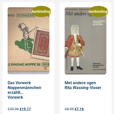
Aanbieding!
Aanbieding!
Das Vorwerk
Met andere ogen
Noppenmännchen
Rita Wassing-Visser
erzählt…
Vorwerk
€
23.96
€
19.17
€
8.95
€
7.16