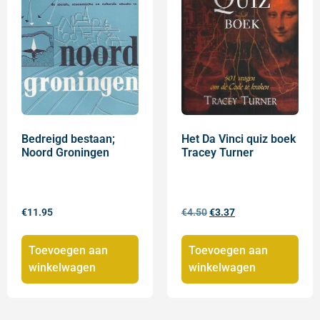
Bedreigd bestaan;
Het Da Vinci quiz boek
Noord Groningen
Tracey Turner
€
11.95
€
4.50
€
3.37
Toevoegen aan
Toevoegen aan
winkelwagen
winkelwagen