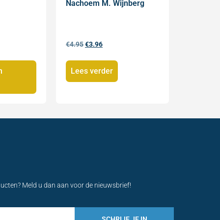
Nachoem M. Wijnberg
€
4.95
€
3.96
Lees verder
n
ducten? Meld u dan aan voor de nieuwsbrief!
SCHRIJF JE IN