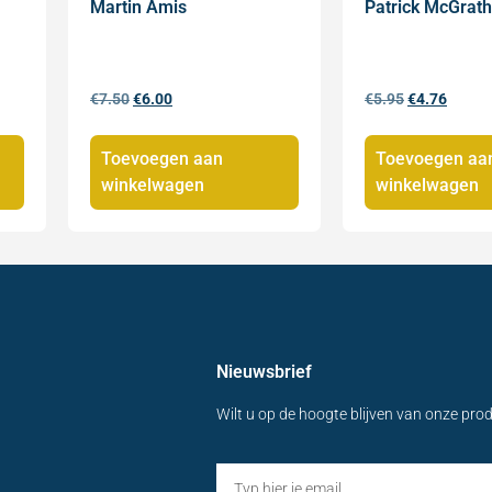
Martin Amis
Patrick McGrath
€
7.50
€
6.00
€
5.95
€
4.76
Toevoegen aan
Toevoegen aa
winkelwagen
winkelwagen
Nieuwsbrief
Wilt u op de hoogte blijven van onze pro