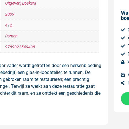
Uitgeverij Boekerij
Wa
2009
boe
412
Roman
9789022549438
haar vader wordt getroffen door een hersenbloeding
bedrijf, een glas-in-loodatelier, te runnen. De
n gebroken raam te restaureren; een prachtig
gel. Terwijl ze werkt aan deze restauratie gaat
hter dit raam, en ze ontdekt een geschiedenis die