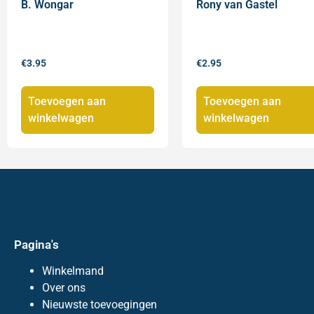
B. Wongar
Rony van Gastel
€
3.95
€
2.95
Toevoegen aan
Toevoegen aan
winkelwagen
winkelwagen
Pagina's
Winkelmand
Over ons
Nieuwste toevoegingen