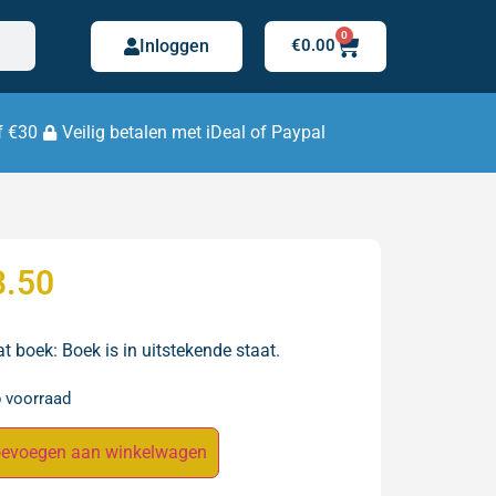
0
Inloggen
€
0.00
f €30
Veilig betalen met iDeal of Paypal
3.50
t boek: Boek is in uitstekende staat.
p voorraad
evoegen aan winkelwagen