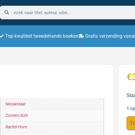
Top kwaliteit tweedehands boeken
Gratis verzending vana
€
Staa
Nieuwstaat
1 o
Zomers licht
To
Rachel Hore