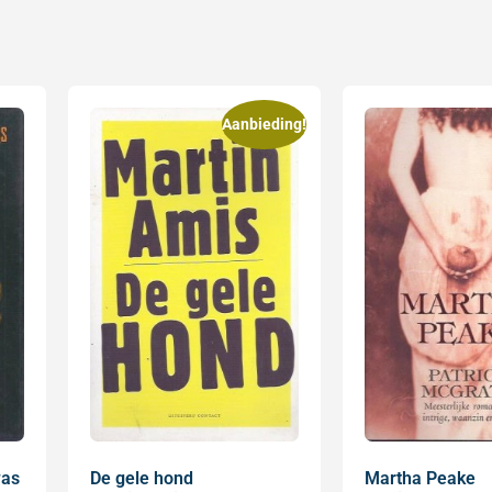
Aanbieding!
was
De gele hond
Martha Peake