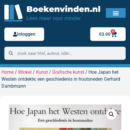
FAQ / Veelgestelde vragen
Bestelling retour
0
Inloggen
€
0.00
Home
/
Winkel
/
Kunst
/
Grafische kunst
/ Hoe Japan het
Westen ontdekte; een geschiedenis in houtsneden Gerhard
Dambmann