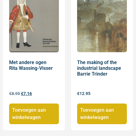
Met andere ogen
The making of the
Rita Wassing-Visser
industrial landscape
Barrie Trinder
€
8.95
€
7.16
€
12.95
Toevoegen aan
Toevoegen aan
winkelwagen
winkelwagen