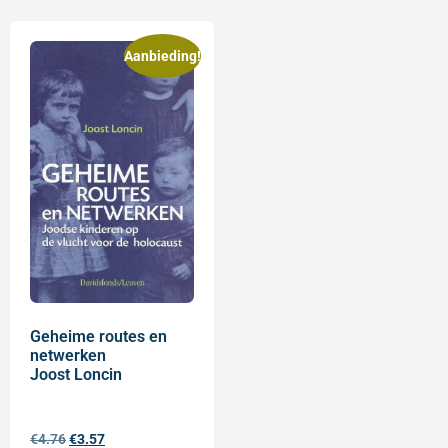
Aanbieding!
Geheime routes en
netwerken
Joost Loncin
€
4.76
€
3.57