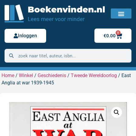
FAQ / Veelgestelde vragen
Bestelling retour
0
Inloggen
€
0.00
Home
/
Winkel
/
Geschiedenis
/
Tweede Wereldoorlog
/ East
Anglia at war 1939-1945