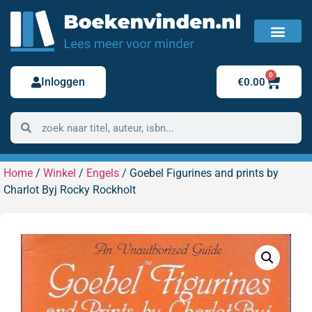
FAQ / Veelgestelde vragen
Bestelling retour
0
Inloggen
€
0.00
Home
/
Winkel
/
Engels
/ Goebel Figurines and prints by
Charlot Byj Rocky Rockholt