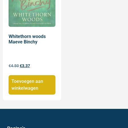
Whitethorn woods
Maeve Binchy
€
4.50
€
3.37
Toevoegen aan
winkelwagen