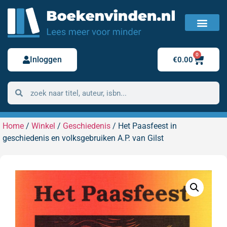
FAQ / Veelgestelde vragen
Bestelling retour
0
Inloggen
€
0.00
Home
/
Winkel
/
Geschiedenis
/ Het Paasfeest in
geschiedenis en volksgebruiken A.P. van Gilst