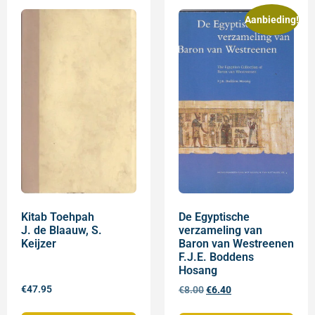
Aanbieding!
Kitab Toehpah
De Egyptische
J. de Blaauw, S.
verzameling van
Keijzer
Baron van Westreenen
F.J.E. Boddens
Hosang
€
47.95
€
8.00
€
6.40