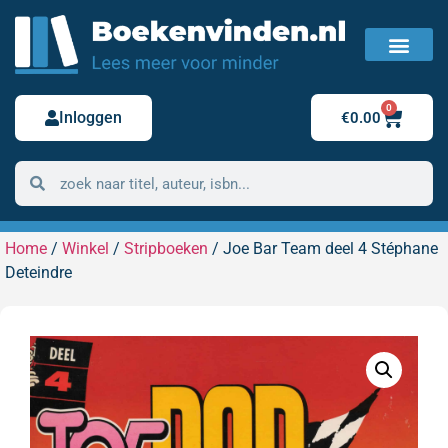
FAQ / Veelgestelde vragen
Bestelling retour
0
Inloggen
€
0.00
Home
/
Winkel
/
Stripboeken
/ Joe Bar Team deel 4 Stéphane
Deteindre