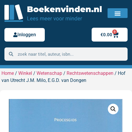
FAQ / Veelgestelde vragen
Bestelling retour
0
Inloggen
€
0.00
Home
/
Winkel
/
Wetenschap
/
Rechtswetenschappen
/ Hof
van Utrecht J.M. Milo, E.G.D. van Dongen