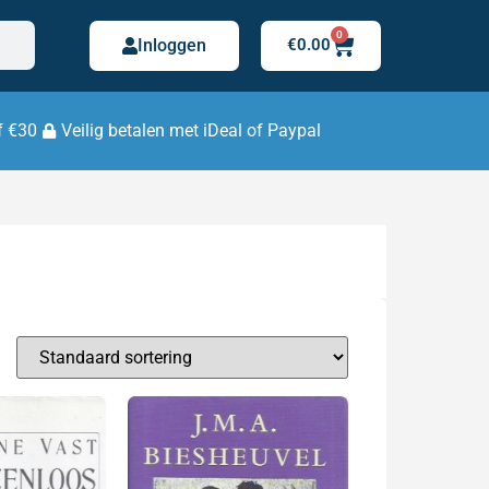
0
Inloggen
€
0.00
f €30
Veilig betalen met iDeal of Paypal