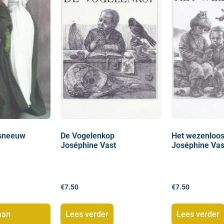
 sneeuw
De Vogelenkop
Het wezenloo
Joséphine Vast
Joséphine Vas
€
7.50
€
7.50
aan
Lees verder
Lees verder