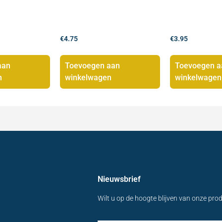
€
4.75
€
3.95
aan
Toevoegen aan
Toevoegen a
n
winkelwagen
winkelwagen
Nieuwsbrief
Wilt u op de hoogte blijven van onze pro