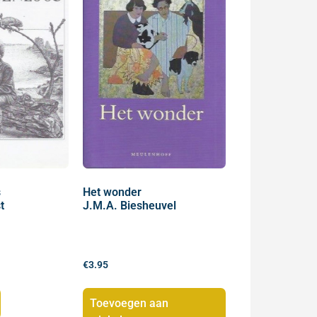
s
Het wonder
t
J.M.A. Biesheuvel
€
3.95
Toevoegen aan