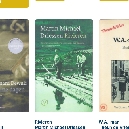
n
Rivieren
W.A.-man
lf
Martin Michael Driessen
Theun de Vrie