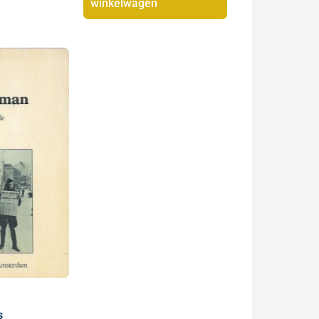
winkelwagen
s