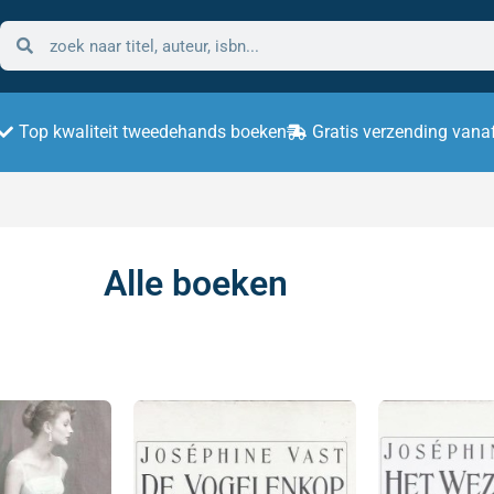
Top kwaliteit tweedehands boeken
Gratis verzending vana
Alle boeken