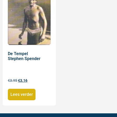
De Tempel
Stephen Spender
€
3.95
€
3.16
Lees verder