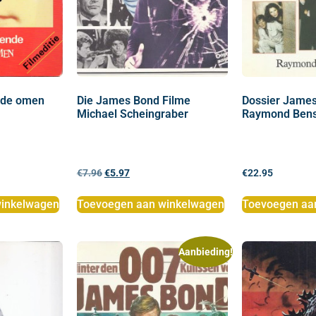
ede omen
Die James Bond Filme
Dossier Jame
Michael Scheingraber
Raymond Ben
€
7.96
€
5.97
€
22.95
inkelwagen
Toevoegen aan winkelwagen
Toevoegen aa
Aanbieding!