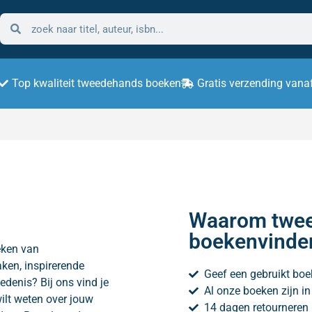
Top kwaliteit tweedehands boeken
Gratis verzending vana
Waarom twee
boekenvinde
eken van
ken, inspirerende
Geef een gebruikt boe
edenis? Bij ons vind je
Al onze boeken zijn i
wilt weten over jouw
14 dagen retourneren