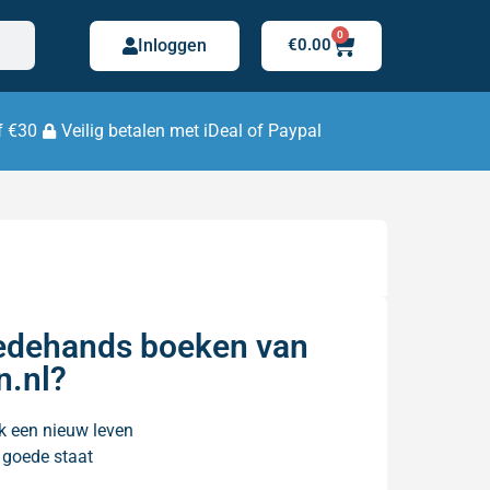
0
Inloggen
€
0.00
f €30
Veilig betalen met iDeal of Paypal
dehands boeken van
n.nl?
k een nieuw leven
n goede staat