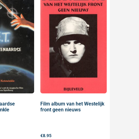
naardse
Film album van het Westelijk
inkle
front geen nieuws
€
8.95