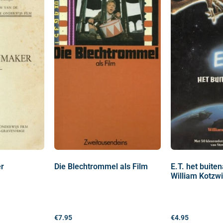
r
Die Blechtrommel als Film
E.T. het buite
William Kotzw
€
7.95
€
4.95