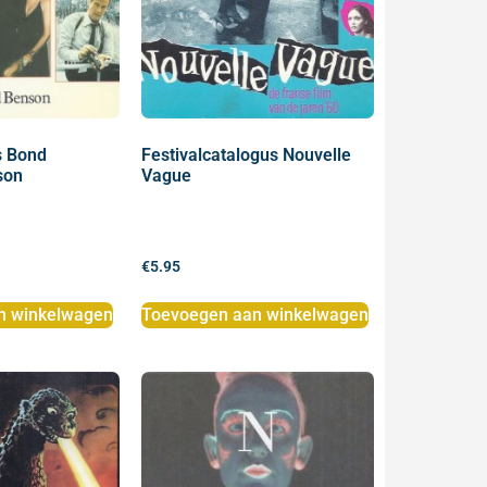
s Bond
Festivalcatalogus Nouvelle
son
Vague
€
5.95
n winkelwagen
Toevoegen aan winkelwagen