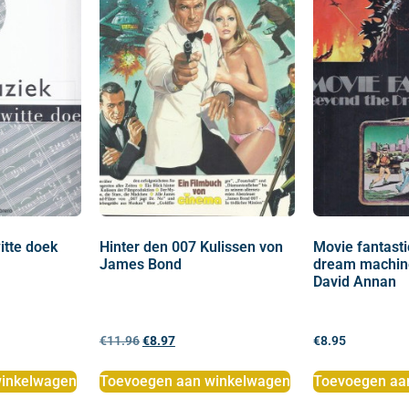
itte doek
Hinter den 007 Kulissen von
Movie fantasti
James Bond
dream machin
David Annan
€
11.96
€
8.97
€
8.95
inkelwagen
Toevoegen aan winkelwagen
Toevoegen aa