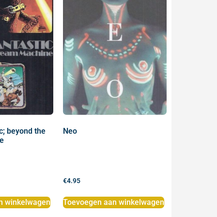
c; beyond the
Neo
e
€
4.95
n winkelwagen
Toevoegen aan winkelwagen