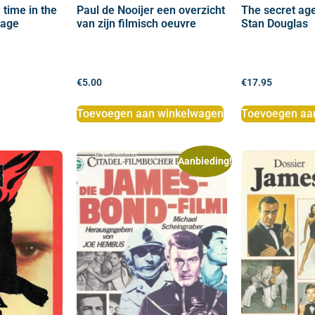
 time in the
Paul de Nooijer een overzicht
The secret ag
mage
van zijn filmisch oeuvre
Stan Douglas
€
5.00
€
17.95
Toevoegen aan winkelwagen
Toevoegen aa
Aanbieding!