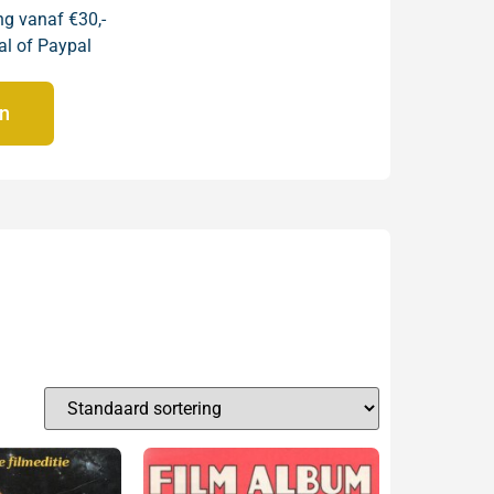
ng vanaf €30,-
al of Paypal
en