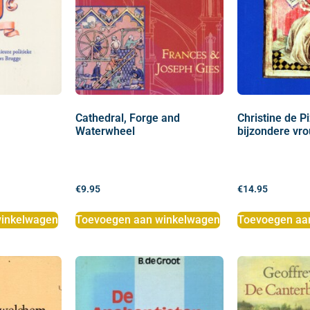
Cathedral, Forge and
Christine de P
Waterwheel
bijzondere vr
€
9.95
€
14.95
inkelwagen
Toevoegen aan winkelwagen
Toevoegen aa