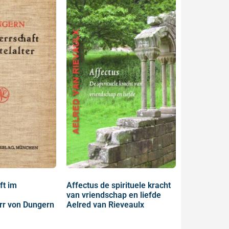
ft im
Affectus de spirituele kracht
van vriendschap en liefde
err von Dungern
Aelred van Rieveaulx