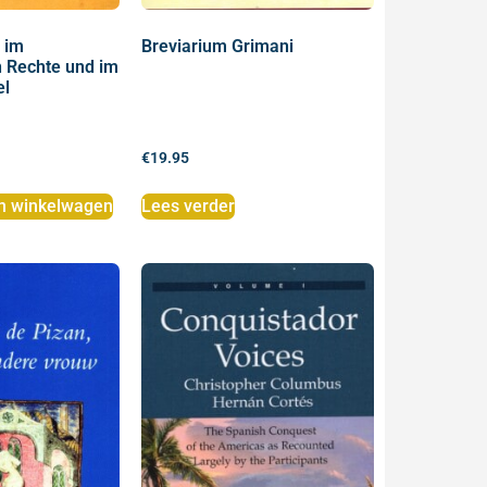
 im
Breviarium Grimani
n Rechte und im
el
€
19.95
n winkelwagen
Lees verder