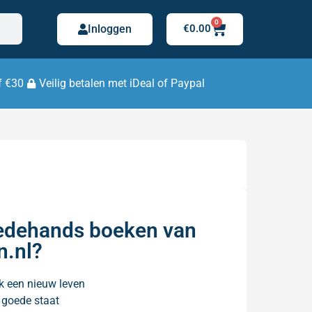
0
Inloggen
€
0.00
f €30
Veilig betalen met iDeal of Paypal
dehands boeken van
n.nl?
k een nieuw leven
n goede staat