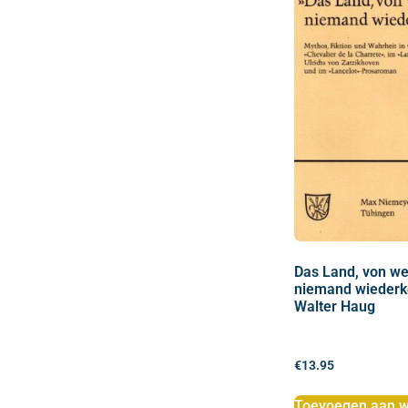
Das Land, von w
niemand wiederk
Walter Haug
€
13.95
Toevoegen aan w