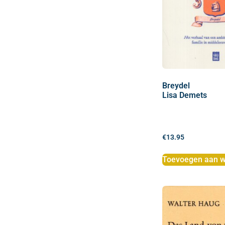
Breydel
Lisa Demets
€
13.95
Toevoegen aan w