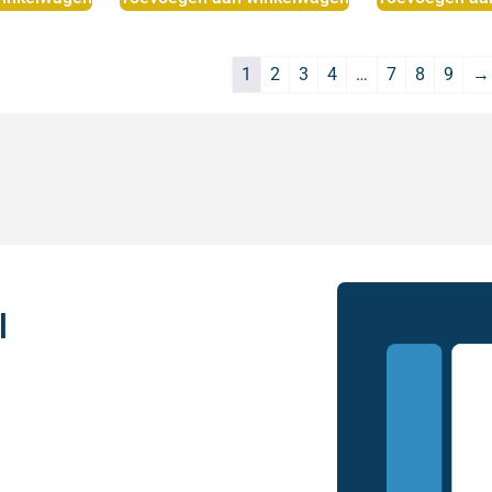
1
2
3
4
…
7
8
9
→
l