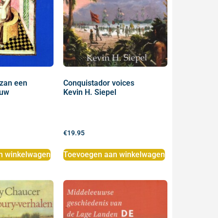
izan een
Conquistador voices
ouw
Kevin H. Siepel
€
19.95
n winkelwagen
Toevoegen aan winkelwagen