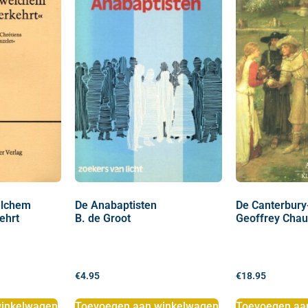
elchem
De Anabaptisten
De Canterbury
ehrt
B. de Groot
Geoffrey Chau
€
4.95
€
18.95
inkelwagen
Toevoegen aan winkelwagen
Toevoegen aa