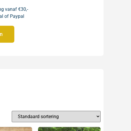
ng vanaf €30,-
al of Paypal
en