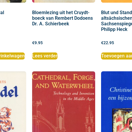
al
Bloemlezing uit het Cruydt-
Blut und Stand
boeck van Rembert Dodoens
altsächsische
Dr. A. Schierbeek
Sachsenspieg
Philipp Heck
€
9.95
€
22.95
inkelwagen
Lees verder
Toevoegen aa