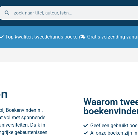
Top kwaliteit tweedehands boeken
Gratis verzending vana
en
Waarom twee
boekenvinde
ij Boekenvinden.nl.
taat vol met spannende
niversiteiten. Duik in
Geef een gebruikt boe
angrijke gebeurtenissen
Al onze boeken zijn i