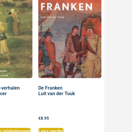
-verhalen
De Franken
cer
Luit van der Tuuk
€
8.95
n winkelwagen
Lees verder