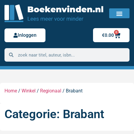
FAQ / Veelgestelde vragen
Bestelling retour
0
Inloggen
€
0.00
Home
/
Winkel
/
Regionaal
/ Brabant
Categorie: Brabant