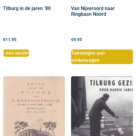
Tilburg in de jaren ’80
Van Nijveroord naar
Ringbaan Noord
€
11.95
€
9.95
Lees verder
Toevoegen aan
winkelwagen