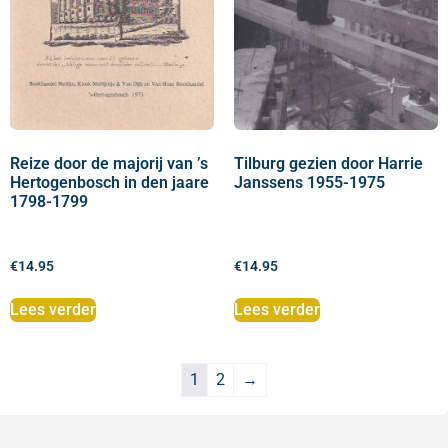
Reize door de majorij van ’s
Tilburg gezien door Harrie
Hertogenbosch in den jaare
Janssens 1955-1975
1798-1799
€
14.95
€
14.95
Lees verder
Lees verder
1
2
→