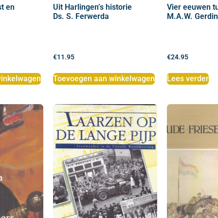
t en
Uit Harlingen’s historie
Vier eeuwen t
Ds. S. Ferwerda
M.A.W. Gerdi
€
11.95
€
24.95
inkelwagen
Toevoegen aan winkelwagen
Lees verder