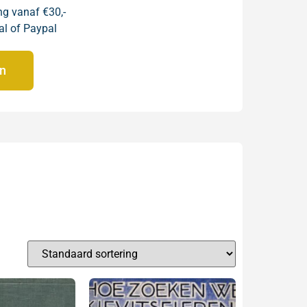
ng vanaf €30,-
al of Paypal
en