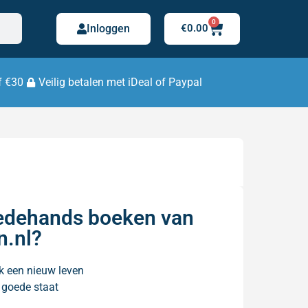
0
Inloggen
€
0.00
f €30
Veilig betalen met iDeal of Paypal
dehands boeken van
n.nl?
k een nieuw leven
n goede staat