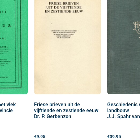
et vlek
Friese brieven uit de
Geschiedenis 
vincie
vijftiende en zestiende eeuw
landbouw
Dr. P. Gerbenzon
J.J. Spahr va
€
9.95
€
39.95