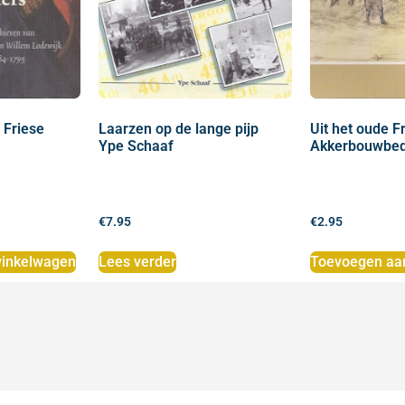
 Friese
Laarzen op de lange pijp
Uit het oude F
Ype Schaaf
Akkerbouwbedr
€
7.95
€
2.95
inkelwagen
Lees verder
Toevoegen aa