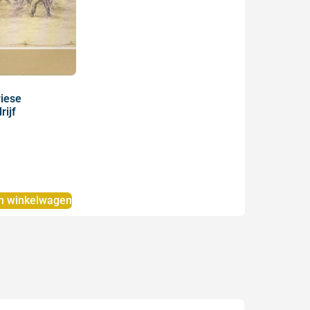
riese
ijf
n winkelwagen