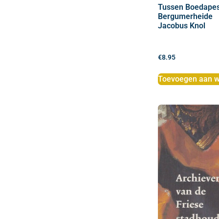
Tussen Boedapes
Bergumerheide
Jacobus Knol
€
8.95
Toevoegen aan w