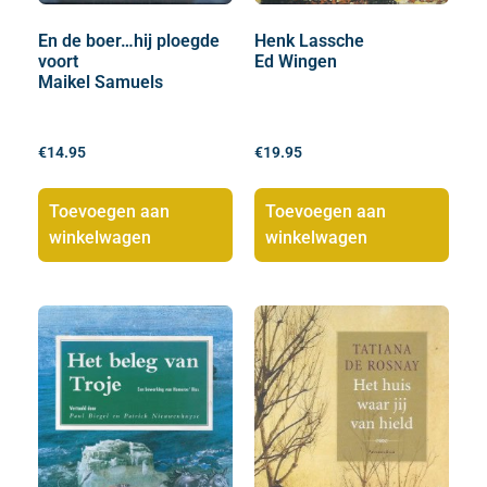
En de boer…hij ploegde
Henk Lassche
voort
Ed Wingen
Maikel Samuels
€
14.95
€
19.95
Toevoegen aan
Toevoegen aan
winkelwagen
winkelwagen