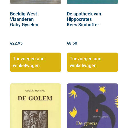
Beeldig West-
De apotheek van
Vlaanderen
Hippocrates
Gaby Gyselen
Kees Simhoffer
€
22.95
€
8.50
Toevoegen aan
Toevoegen aan
winkelwagen
winkelwagen