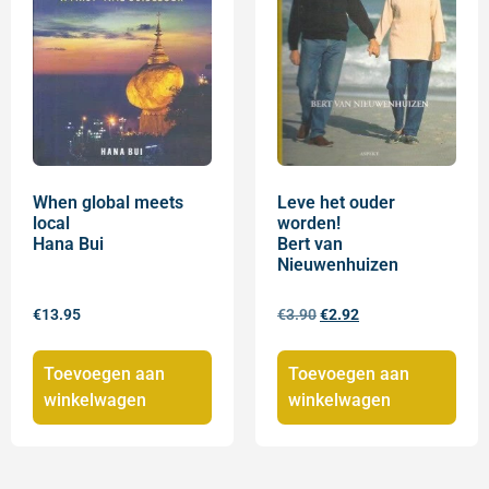
When global meets
Leve het ouder
local
worden!
Hana Bui
Bert van
Nieuwenhuizen
€
13.95
€
3.90
€
2.92
Toevoegen aan
Toevoegen aan
winkelwagen
winkelwagen