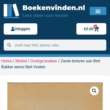
FAQ / Veelgestelde vragen
Bestelling retour
0
Inloggen
€
0.00
Home
/
Winkel
/
Overige boeken
/ Zeven brieven aan Bert
Bakker senior Bert Voeten