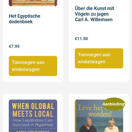
Über die Kunst mit
Vögeln zu jagen
Het Egyptische
Carl A. Willemsen
dodenboek
€
11.50
€
7.95
Toevoegen aan
winkelwagen
Toevoegen aan
winkelwagen
Aanbieding!