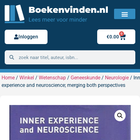
FAQ / Veelgestelde vragen
Bestelling retour
0
Inloggen
€
0.00
Home
/
Winkel
/
Wetenschap
/
Geneeskunde
/
Neurologie
/ Inn
experience and neuroscience; merging both perspectives